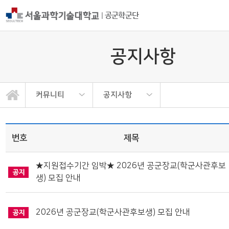
|
공군학군단
공지사항
커뮤니티
공지사항
학군단 소개
후보생 광장
공군ROTC
모집안내
교육안내
커뮤니티
공지사항
갤러리
번호
제목
★지원접수기간 임박★ 2026년 공군장교(학군사관후보
생) 모집 안내
2026년 공군장교(학군사관후보생) 모집 안내