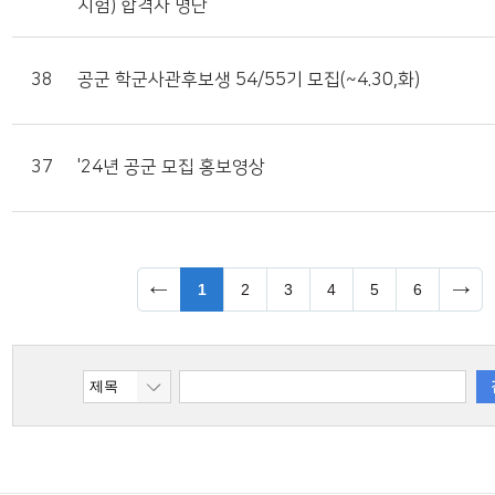
시험) 합격자 명단
38
공군 학군사관후보생 54/55기 모집(~4.30,화)
37
'24년 공군 모집 홍보영상
1
2
3
4
5
6