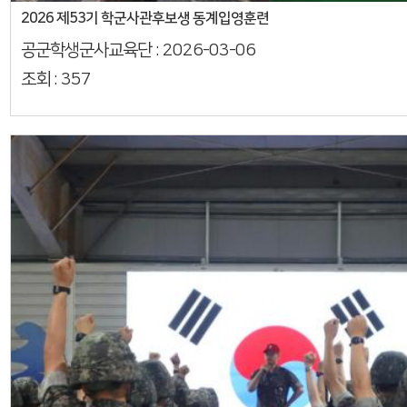
2026 제53기 학군사관후보생 동계입영훈련
공군학생군사교육단 :
2026-03-06
조회 :
357