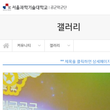
|
공군학군단
갤러리
커뮤니티
갤러리
학군단 소개
후보생 광장
공군ROTC
모집안내
교육안내
커뮤니티
공지사항
갤러리
** 제목을 클릭하면 상세페이