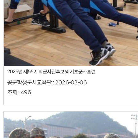
2026년 제55기 학군사관후보생 기초군사훈련
공군학생군사교육단 :
2026-03-06
조회 :
496