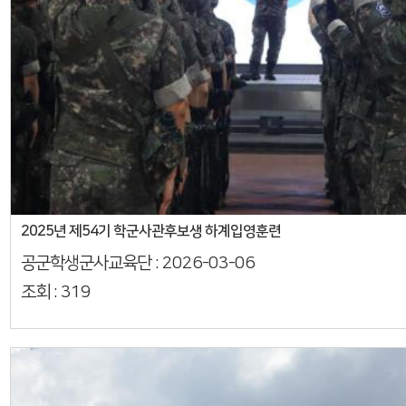
2025년 제54기 학군사관후보생 하계입영훈련
공군학생군사교육단 :
2026-03-06
조회 :
319