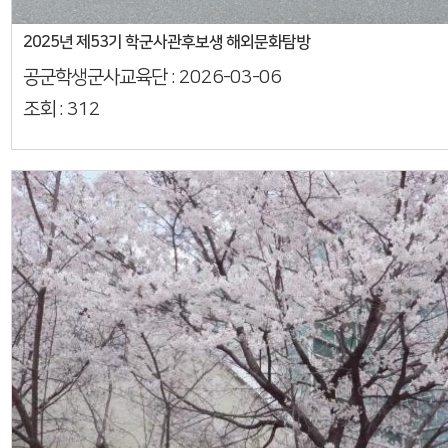
2025년 제53기 학군사관후보생 해외문화탐방
공군학생군사교육단 :
2026-03-06
조회 :
312